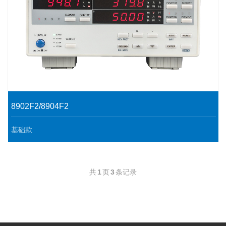
8902F2/8904F2
基础款
8902F2/8904F2仪表特点
.三相工频(45-65Hz) 测试
共
1
页
3
条记录
.七窗口数码管显示
.40A大电流量程
.通讯接口RS232和RS485